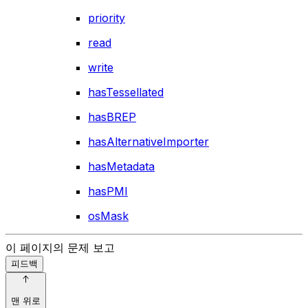
priority
read
write
hasTessellated
hasBREP
hasAlternativeImporter
hasMetadata
hasPMI
osMask
이 페이지의 문제 보고
피드백
맨 위로