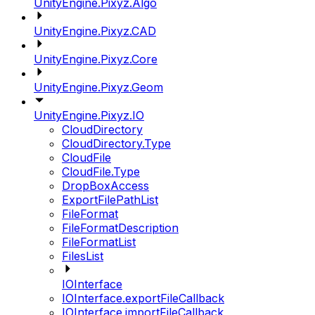
UnityEngine.Pixyz.Algo
UnityEngine.Pixyz.CAD
UnityEngine.Pixyz.Core
UnityEngine.Pixyz.Geom
UnityEngine.Pixyz.IO
CloudDirectory
CloudDirectory.Type
CloudFile
CloudFile.Type
DropBoxAccess
ExportFilePathList
FileFormat
FileFormatDescription
FileFormatList
FilesList
IOInterface
IOInterface.exportFileCallback
IOInterface.importFileCallback