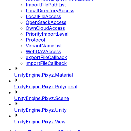
ImportFilePathList
LocalDirectoryAccess
LocalFileAccess
OpenStackAccess
OwnCloudAccess
PriorityImportLevel
Protocol
VariantNameList
WebDAVAccess
exportFileCallback
importFileCallback
UnityEngine.Pixyz.Material
UnityEngine.Pixyz.Polygonal
UnityEngine.Pixyz.Scene
UnityEngine.Pixyz.Unity
UnityEngine.Pixyz.View