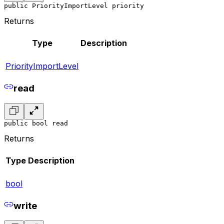
public PriorityImportLevel priority
Returns
Type
Description
PriorityImportLevel
read
public bool read
Returns
Type
Description
bool
write