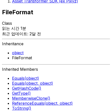
Asset Transformer SDK (ex Pixyz)
FileFormat
Class
읽는 시간 1분
최근 업데이트: 2달 전
Inheritance
object
FileFormat
Inherited Members
Equals(object)
Equals(object, object)
GetHashCode()
GetType()
MemberwiseClone()
ReferenceEquals(object, object)
ToString()