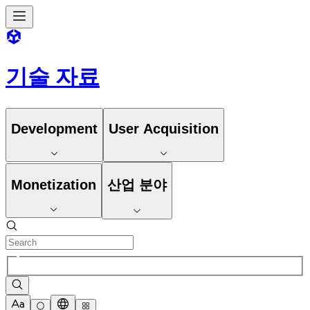
기술 자료
Development
User Acquisition
Monetization
산업 분야