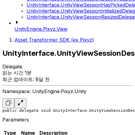
UnityInterface.UnityViewSessionHasPickedDel
UnityInterface.UnityViewSessionInitializedDele
UnityInterface.UnityViewSessionResizedDelega
UnityEngine.Pixyz.View
Asset Transformer SDK (ex Pixyz)
UnityInterface.UnityViewSessionDes
Delegate
읽는 시간 1분
최근 업데이트: 8달 전
Namespace: UnityEngine.Pixyz.Unity
public delegate void UnityInterface.UnityViewSessionDes
Parameters
Type
Name
Description