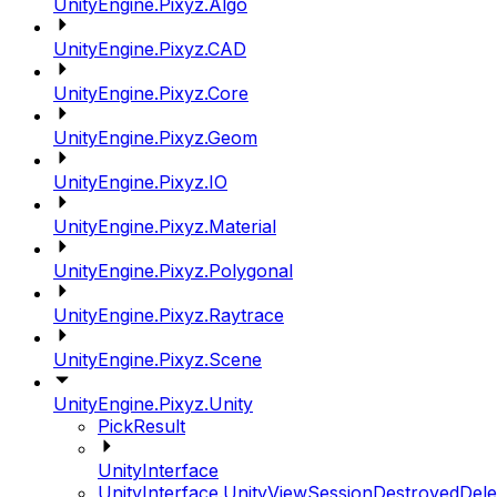
UnityEngine.Pixyz.Algo
UnityEngine.Pixyz.CAD
UnityEngine.Pixyz.Core
UnityEngine.Pixyz.Geom
UnityEngine.Pixyz.IO
UnityEngine.Pixyz.Material
UnityEngine.Pixyz.Polygonal
UnityEngine.Pixyz.Raytrace
UnityEngine.Pixyz.Scene
UnityEngine.Pixyz.Unity
PickResult
UnityInterface
UnityInterface.UnityViewSessionDestroyedDele