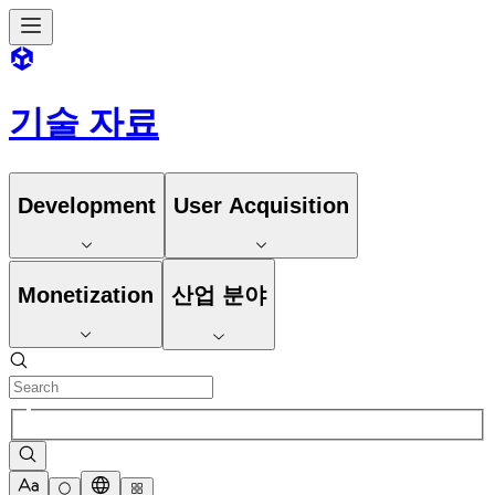
기술 자료
Development
User Acquisition
Monetization
산업 분야