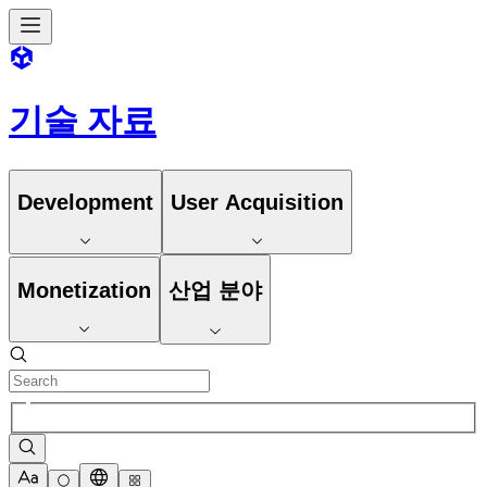
기술 자료
Development
User Acquisition
Monetization
산업 분야