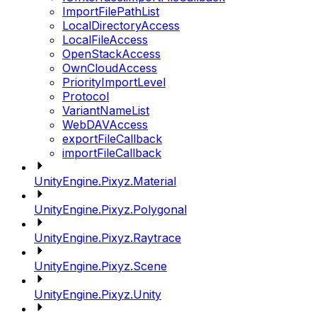
ImportFilePathList
LocalDirectoryAccess
LocalFileAccess
OpenStackAccess
OwnCloudAccess
PriorityImportLevel
Protocol
VariantNameList
WebDAVAccess
exportFileCallback
importFileCallback
UnityEngine.Pixyz.Material
UnityEngine.Pixyz.Polygonal
UnityEngine.Pixyz.Raytrace
UnityEngine.Pixyz.Scene
UnityEngine.Pixyz.Unity