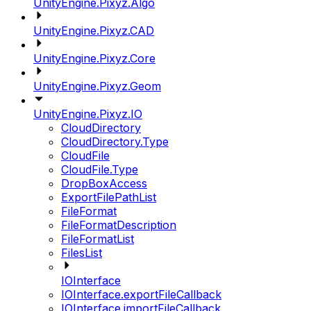
UnityEngine.Pixyz.Algo
UnityEngine.Pixyz.CAD
UnityEngine.Pixyz.Core
UnityEngine.Pixyz.Geom
UnityEngine.Pixyz.IO
CloudDirectory
CloudDirectory.Type
CloudFile
CloudFile.Type
DropBoxAccess
ExportFilePathList
FileFormat
FileFormatDescription
FileFormatList
FilesList
IOInterface
IOInterface.exportFileCallback
IOInterface.importFileCallback