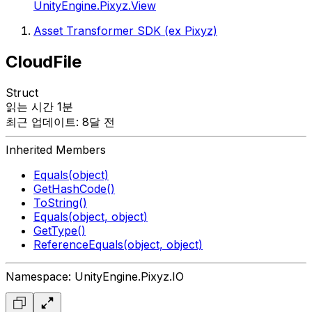
UnityEngine.Pixyz.View
Asset Transformer SDK (ex Pixyz)
CloudFile
Struct
읽는 시간 1분
최근 업데이트: 8달 전
Inherited Members
Equals(object)
GetHashCode()
ToString()
Equals(object, object)
GetType()
ReferenceEquals(object, object)
Namespace: UnityEngine.Pixyz.IO