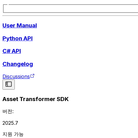
User Manual
Python API
C# API
Changelog
Discussions
Asset Transformer SDK
버전:
2025.7
지원 가능