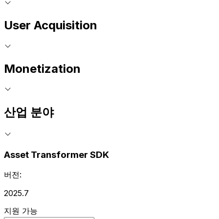
User Acquisition
Monetization
산업 분야
Asset Transformer SDK
버전:
2025.7
지원 가능