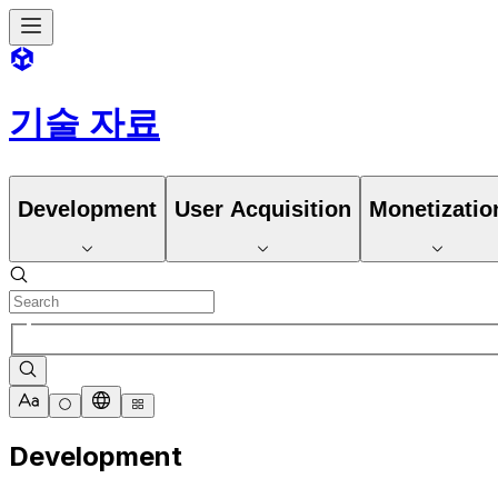
기술 자료
Development
User Acquisition
Monetizatio
Development