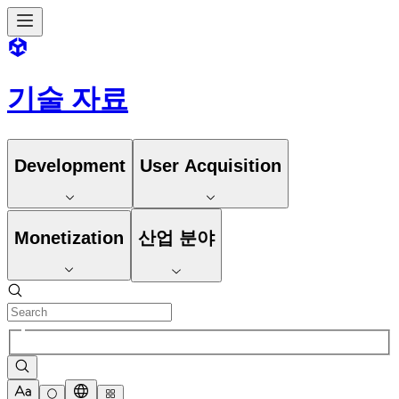
기술 자료
Development
User Acquisition
Monetization
산업 분야