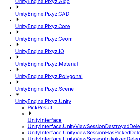
UnityEngine.Pixyz.Algo
UnityEngine.Pixyz.CAD
UnityEngine.Pixyz.Core
UnityEngine.Pixyz.Geom
UnityEngine.Pixyz.IO
UnityEngine.Pixyz.Material
UnityEngine.Pixyz.Polygonal
UnityEngine.Pixyz.Scene
UnityEngine.Pixyz.Unity
PickResult
UnityInterface
UnityInterface.UnityViewSessionDestroyedDele
UnityInterface.UnityViewSessionHasPickedDel
UnityInterface.UnityViewSessionInitializedDele