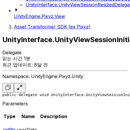
UnityInterface.UnityViewSessionResizedDelega
UnityEngine.Pixyz.View
Asset Transformer SDK (ex Pixyz)
UnityInterface.UnityViewSessionInit
Delegate
읽는 시간 1분
최근 업데이트: 8달 전
Namespace: UnityEngine.Pixyz.Unity
public delegate void UnityInterface.UnityViewSessionIni
Parameters
Type
Name
Description
IntPtr
userData