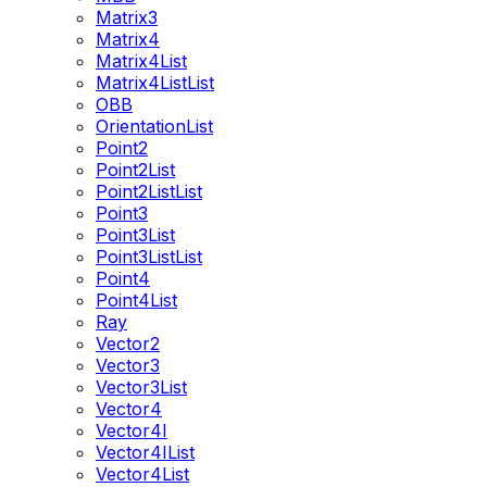
Matrix3
Matrix4
Matrix4List
Matrix4ListList
OBB
OrientationList
Point2
Point2List
Point2ListList
Point3
Point3List
Point3ListList
Point4
Point4List
Ray
Vector2
Vector3
Vector3List
Vector4
Vector4I
Vector4IList
Vector4List