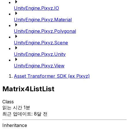
UnityEngine.Pixyz.IO
UnityEngine.Pixyz.Material
UnityEngine.Pixyz.Polygonal
UnityEngine.Pixyz.Scene
UnityEngine.Pixyz.Unity
UnityEngine.Pixyz.View
Asset Transformer SDK (ex Pixyz)
Matrix4ListList
Class
읽는 시간 1분
최근 업데이트: 8달 전
Inheritance