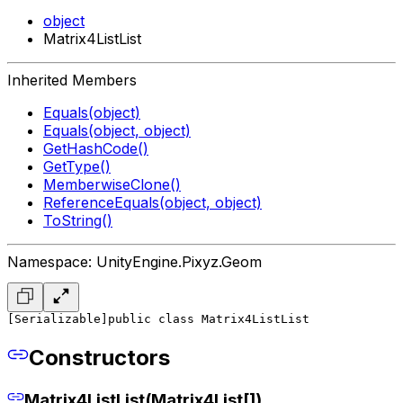
object
Matrix4ListList
Inherited Members
Equals(object)
Equals(object, object)
GetHashCode()
GetType()
MemberwiseClone()
ReferenceEquals(object, object)
ToString()
Namespace: UnityEngine.Pixyz.Geom
[Serializable]
public class Matrix4ListList
Constructors
Matrix4ListList(Matrix4List[])