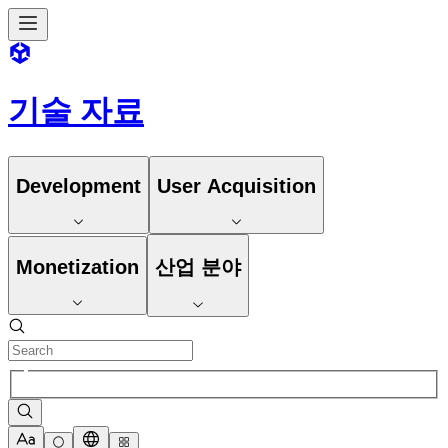
기술 자료
Development
User Acquisition
Monetization
산업 분야