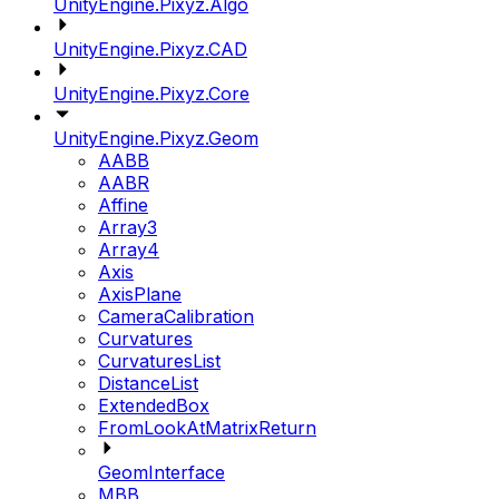
UnityEngine.Pixyz.Algo
UnityEngine.Pixyz.CAD
UnityEngine.Pixyz.Core
UnityEngine.Pixyz.Geom
AABB
AABR
Affine
Array3
Array4
Axis
AxisPlane
CameraCalibration
Curvatures
CurvaturesList
DistanceList
ExtendedBox
FromLookAtMatrixReturn
GeomInterface
MBB