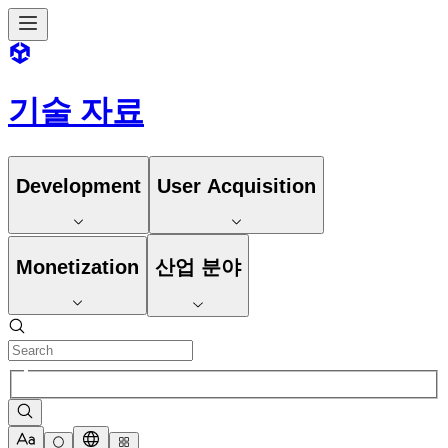
기술 자료
Development
User Acquisition
Monetization
산업 분야