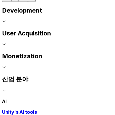
Development
User Acquisition
Monetization
산업 분야
AI
Unity's AI tools