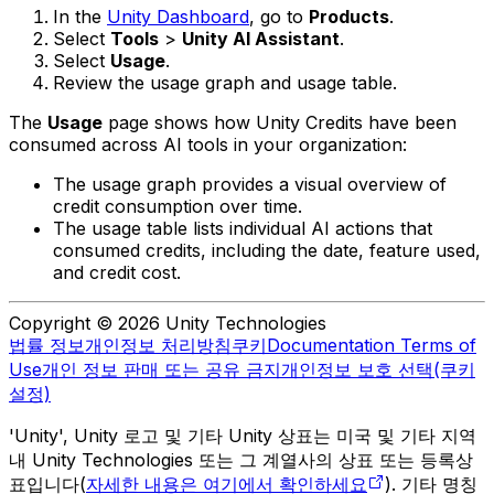
In the
Unity Dashboard
, go to
Products
.
Select
Tools
>
Unity AI Assistant
.
Select
Usage
.
Review the usage graph and usage table.
The
Usage
page shows how Unity Credits have been
consumed across AI tools in your organization:
The usage graph provides a visual overview of
credit consumption over time.
The usage table lists individual AI actions that
consumed credits, including the date, feature used,
and credit cost.
Copyright © 2026 Unity Technologies
법률 정보
개인정보 처리방침
쿠키
Documentation Terms of
Use
개인 정보 판매 또는 공유 금지
개인정보 보호 선택(쿠키
설정)
'Unity', Unity 로고 및 기타 Unity 상표는 미국 및 기타 지역
내 Unity Technologies 또는 그 계열사의 상표 또는 등록상
표입니다(
자세한 내용은 여기에서 확인하세요
). 기타 명칭