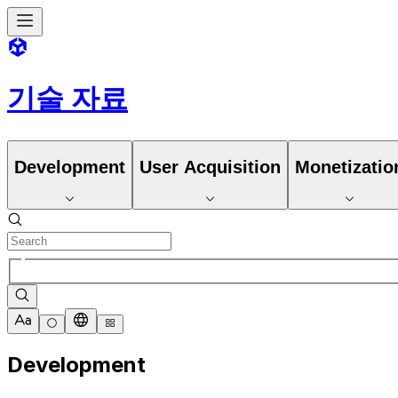
기술 자료
Development
User Acquisition
Monetizatio
Development