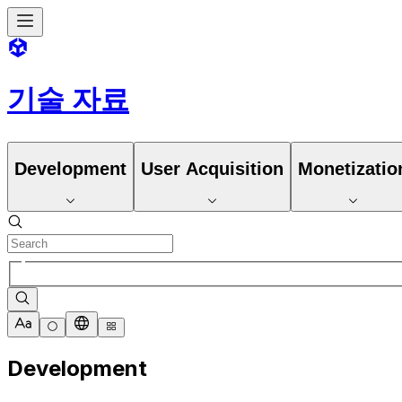
기술 자료
Development
User Acquisition
Monetizatio
Development