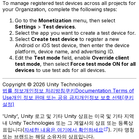
To manage registered test devices across all projects for
your Organization, complete the following steps:
Go to the
Monetization
menu, then select
Settings
>
Test devices
.
Select the app you want to create a test device for.
Select
Create test device
to register a new
Android or iOS test device, then enter the device
platform, device name, and advertising ID.
Edit the
Test mode
field, enable
Override client
test mode
, then select
Force test mode ON for all
devices
to use test ads for all devices.
Copyright © 2026 Unity Technologies
법률 정보
개인정보 처리방침
쿠키
Documentation Terms of
Use
개인 정보 판매 또는 공유 금지
개인정보 보호 선택(쿠키
설정)
'Unity', Unity 로고 및 기타 Unity 상표는 미국 및 기타 지역
내 Unity Technologies 또는 그 계열사의 상표 또는 등록상
표입니다(
자세한 내용은 여기에서 확인하세요
). 기타 명칭
또는 브랜드는 해당 소유자의 상표입니다.