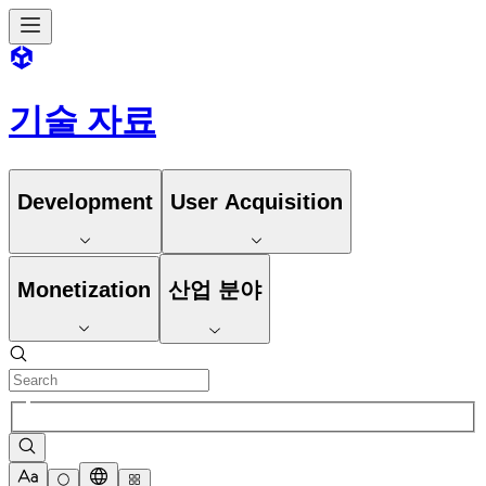
기술 자료
Development
User Acquisition
Monetization
산업 분야