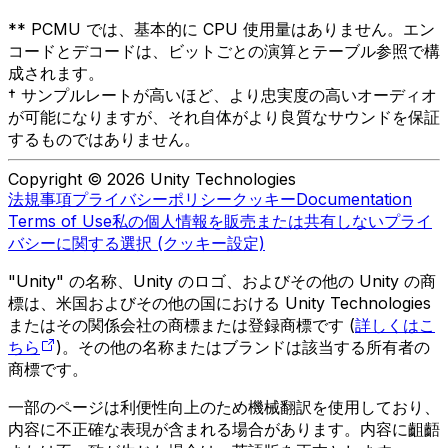
** PCMU では、基本的に CPU 使用量はありません。エン
コードとデコードは、ビットごとの演算とテーブル参照で構
成されます。
† サンプルレートが高いほど、より忠実度の高いオーディオ
が可能になりますが、それ自体がより良質なサウンドを保証
するものではありません。
Copyright © 2026 Unity Technologies
法規事項
プライバシーポリシー
クッキー
Documentation
Terms of Use
私の個人情報を販売または共有しない
プライ
バシーに関する選択 (クッキー設定)
"Unity" の名称、Unity のロゴ、およびその他の Unity の商
標は、米国およびその他の国における Unity Technologies
またはその関係会社の商標または登録商標です (
詳しくはこ
ちら
)。その他の名称またはブランドは該当する所有者の
商標です。
一部のページは利便性向上のため機械翻訳を使用しており、
内容に不正確な表現が含まれる場合があります。内容に齟齬