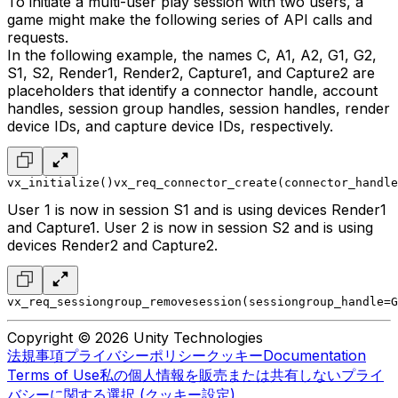
To initiate a multi-user play session with two users, a
game might make the following series of API calls and
requests.
In the following example, the names C, A1, A2, G1, G2,
S1, S2, Render1, Render2, Capture1, and Capture2 are
placeholders that identify a connector handle, account
handles, session group handles, session handles, render
device IDs, and capture device IDs, respectively.
vx_initialize()
vx_req_connector_create(connector_handle
User 1 is now in session S1 and is using devices Render1
and Capture1. User 2 is now in session S2 and is using
devices Render2 and Capture2.
vx_req_sessiongroup_removesession(sessiongroup_handle=G
Copyright © 2026 Unity Technologies
法規事項
プライバシーポリシー
クッキー
Documentation
Terms of Use
私の個人情報を販売または共有しない
プライ
バシーに関する選択 (クッキー設定)