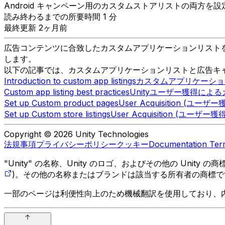
Android キャンペーン用のカスタムストアリストの両方を
読み終わるまでの所要時間 1 分
最終更新 2ヶ月前
広告コンテンツに合致したカスタムアプリケーションリストを作成するに
します。
以下の記事では、カスタムアプリケーションリストと広告キャンペー
Introduction to custom app listings
カスタムアプリケーションの
Custom app listing best practices
Unityユーザー獲得に
Set up Custom product pages
User Acquisition
Set up Custom store listings
User Acquisition (
Copyright © 2026 Unity Technologies
法規事項
プライバシーポリシー
クッキー
Documentation Ter
"Unity" の名称、Unity のロゴ、およびその他の Unity
)。その他の名称またはブランドは該当する所有者の商標で
一部のページは利便性向上のため機械翻訳を使用しており、