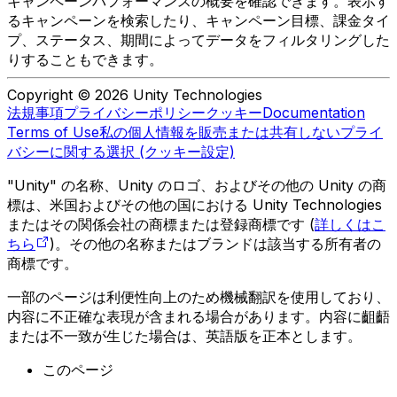
キャンペーンパフォーマンスの概要を確認できます。表示す
るキャンペーンを検索したり、キャンペーン目標、課金タイ
プ、ステータス、期間によってデータをフィルタリングした
りすることもできます。
Copyright © 2026 Unity Technologies
法規事項
プライバシーポリシー
クッキー
Documentation
Terms of Use
私の個人情報を販売または共有しない
プライ
バシーに関する選択 (クッキー設定)
"Unity" の名称、Unity のロゴ、およびその他の Unity の商
標は、米国およびその他の国における Unity Technologies
またはその関係会社の商標または登録商標です (
詳しくはこ
ちら
)。その他の名称またはブランドは該当する所有者の
商標です。
一部のページは利便性向上のため機械翻訳を使用しており、
内容に不正確な表現が含まれる場合があります。内容に齟齬
または不一致が生じた場合は、英語版を正本とします。
このページ