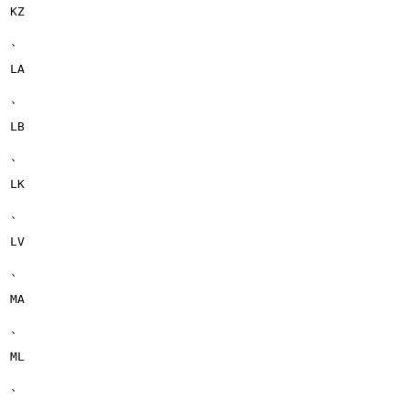
KZ
、
LA
、
LB
、
LK
、
LV
、
MA
、
ML
、