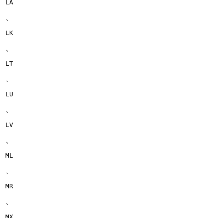
LA
、
LK
、
LT
、
LU
、
LV
、
ML
、
MR
、
MX