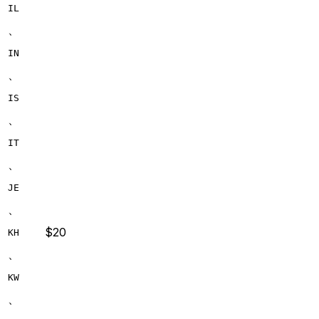
IL
、
IN
、
IS
、
IT
、
JE
、
$20
KH
、
KW
、