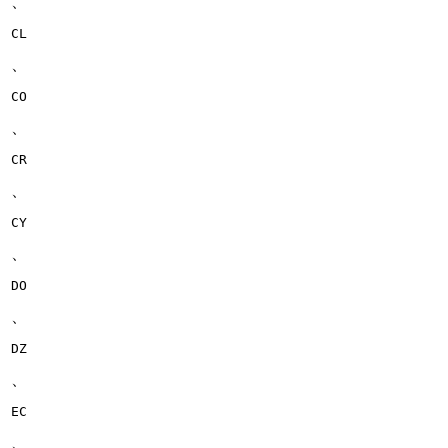
、
CL
、
CO
、
CR
、
CY
、
DO
、
DZ
、
EC
、