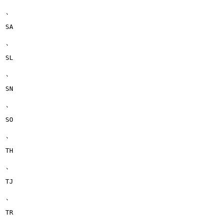
、
SA
、
SL
、
SN
、
SO
、
TH
、
TJ
、
TR