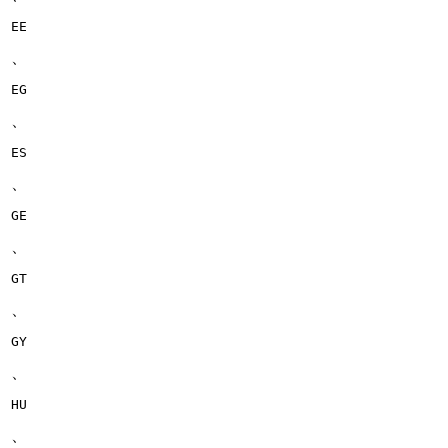
EE
、
EG
、
ES
、
GE
、
GT
、
GY
、
HU
、