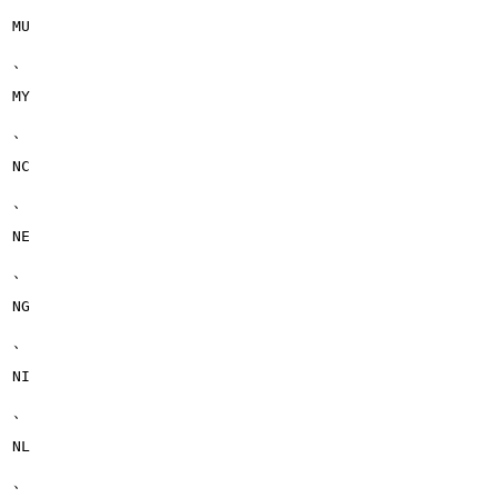
MU
、
MY
、
NC
、
NE
、
NG
、
NI
、
NL
、