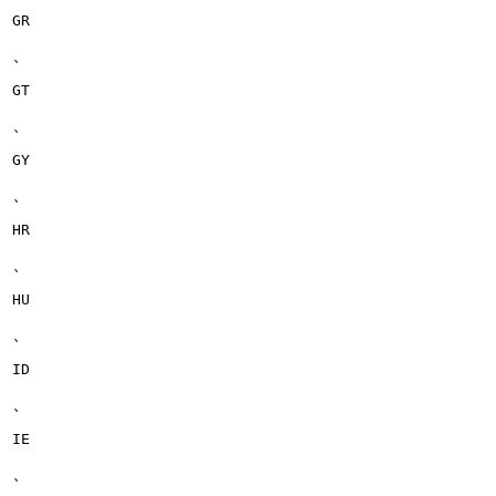
GR
、
GT
、
GY
、
HR
、
HU
、
ID
、
IE
、