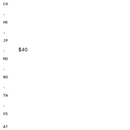
CH
、
HK
、
JP
、
$40
MO
、
NO
、
TW
、
US
AT