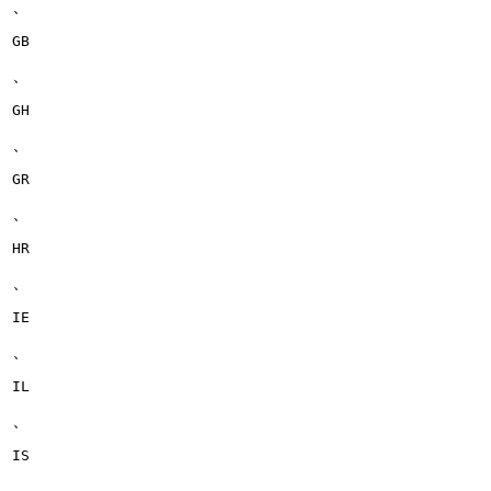
、
GB
、
GH
、
GR
、
HR
、
IE
、
IL
、
IS
、