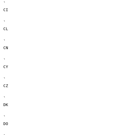
、
CI
、
CL
、
CN
、
CY
、
CZ
、
DK
、
DO
、