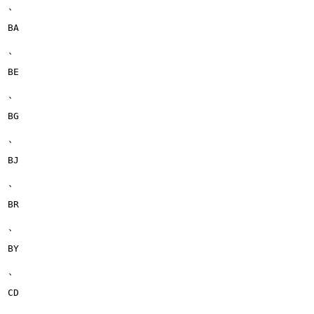
、
BA
、
BE
、
BG
、
BJ
、
BR
、
BY
、
CD