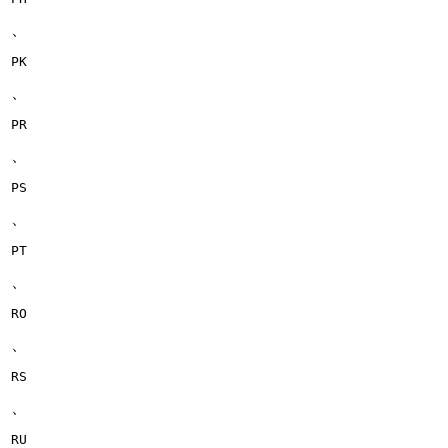
、
PK
、
PR
、
PS
、
PT
、
RO
、
RS
、
RU