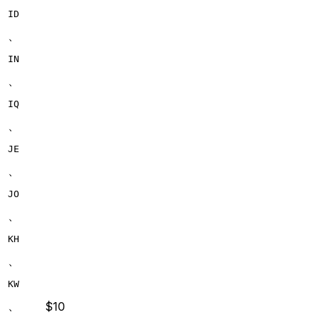
ID
、
IN
、
IQ
、
JE
、
JO
、
KH
、
KW
、
$10