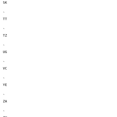
SK
、
TT
、
TZ
、
UG
、
VC
、
YE
、
ZA
、