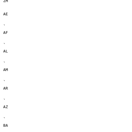
ZM
AE
、
AF
、
AL
、
AM
、
AR
、
AZ
、
BA