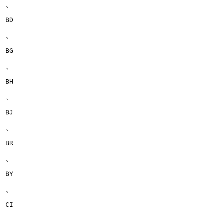
、
BD
、
BG
、
BH
、
BJ
、
BR
、
BY
、
CI