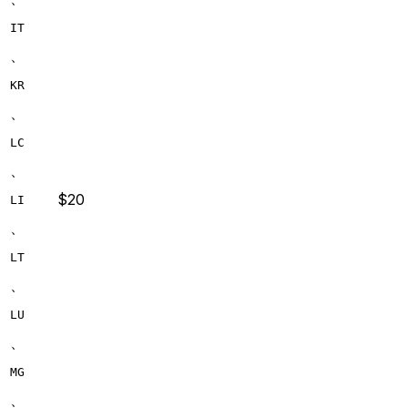
IT
、
KR
、
LC
、
$20
LI
、
LT
、
LU
、
MG
、