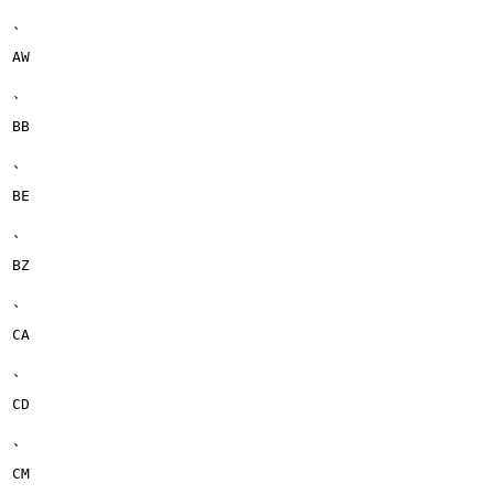
、
AW
、
BB
、
BE
、
BZ
、
CA
、
CD
、
CM