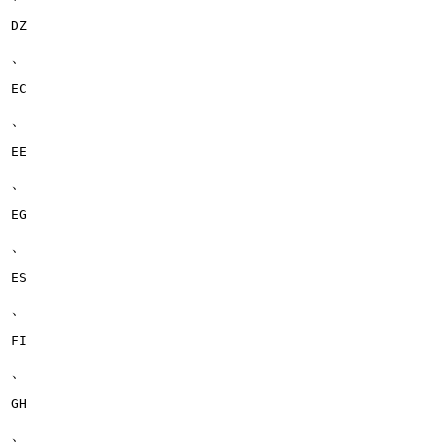
DZ
、
EC
、
EE
、
EG
、
ES
、
FI
、
GH
、