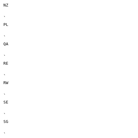
NZ
、
PL
、
QA
、
RE
、
RW
、
SE
、
SG
、