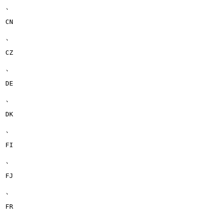
、
CN
、
CZ
、
DE
、
DK
、
FI
、
FJ
、
FR