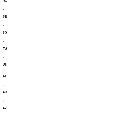
NZ
、
SE
、
SG
、
TW
、
US
AF
、
AR
、
AZ