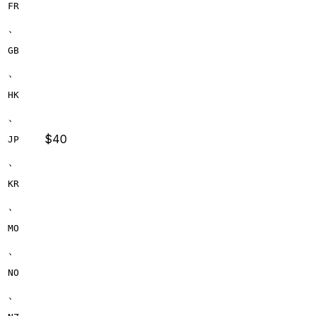
FR
、
GB
、
HK
、
$40
JP
、
KR
、
MO
、
NO
、