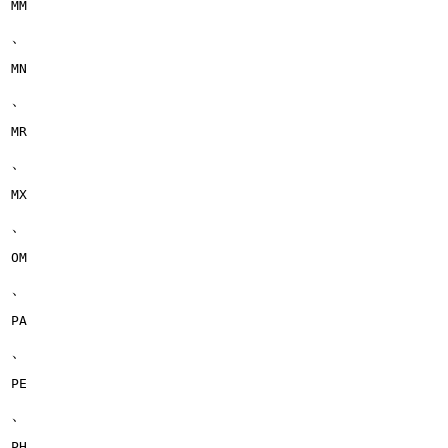
MM
、
MN
、
MR
、
MX
、
OM
、
PA
、
PE
、
PH