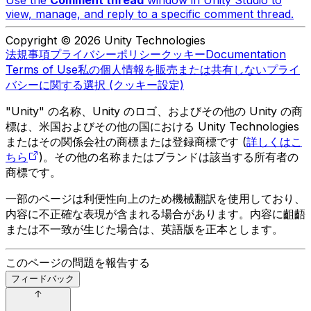
Use the
Comment thread
window in Unity Studio to
view, manage, and reply to a specific comment thread.
Copyright © 2026 Unity Technologies
法規事項
プライバシーポリシー
クッキー
Documentation
Terms of Use
私の個人情報を販売または共有しない
プライ
バシーに関する選択 (クッキー設定)
"Unity" の名称、Unity のロゴ、およびその他の Unity の商
標は、米国およびその他の国における Unity Technologies
またはその関係会社の商標または登録商標です (
詳しくはこ
ちら
)。その他の名称またはブランドは該当する所有者の
商標です。
一部のページは利便性向上のため機械翻訳を使用しており、
内容に不正確な表現が含まれる場合があります。内容に齟齬
または不一致が生じた場合は、英語版を正本とします。
このページの問題を報告する
フィードバック