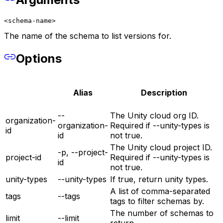
<schema-name>
The name of the schema to list versions for.
Options
Alias
Description
--
The Unity cloud org ID.
organization-
organization-
Required if --unity-types is
id
id
not true.
The Unity cloud project ID.
-p, --project-
project-id
Required if --unity-types is
id
not true.
unity-types
--unity-types
If true, return unity types.
A list of comma-separated
tags
--tags
tags to filter schemas by.
The number of schemas to
limit
--limit
return.