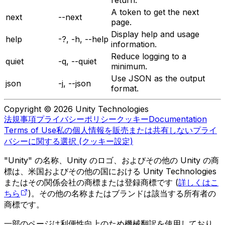
A token to get the next
next
--next
page.
Display help and usage
help
-?, -h, --help
information.
Reduce logging to a
quiet
-q, --quiet
minimum.
Use JSON as the output
json
-j, --json
format.
Copyright © 2026 Unity Technologies
法規事項
プライバシーポリシー
クッキー
Documentation
Terms of Use
私の個人情報を販売または共有しない
プライ
バシーに関する選択 (クッキー設定)
"Unity" の名称、Unity のロゴ、およびその他の Unity の商
標は、米国およびその他の国における Unity Technologies
またはその関係会社の商標または登録商標です (
詳しくはこ
ちら
)。その他の名称またはブランドは該当する所有者の
商標です。
一部のページは利便性向上のため機械翻訳を使用しており、