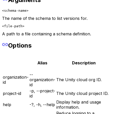
<schema-name>
The name of the schema to list versions for.
<file-path>
A path to a file containing a schema definition.
Options
Alias
Description
--
organization-
organization-
The Unity cloud org ID.
id
id
-p, --project-
project-id
The Unity cloud project ID.
id
Display help and usage
help
-?, -h, --help
information.
Reduce logging to a