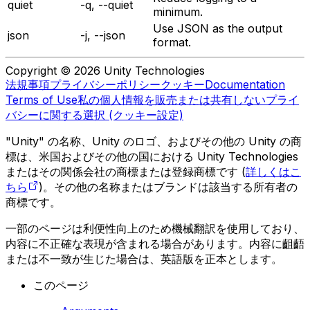
quiet
-q, --quiet
minimum.
Use JSON as the output
json
-j, --json
format.
Copyright © 2026 Unity Technologies
法規事項
プライバシーポリシー
クッキー
Documentation
Terms of Use
私の個人情報を販売または共有しない
プライ
バシーに関する選択 (クッキー設定)
"Unity" の名称、Unity のロゴ、およびその他の Unity の商
標は、米国およびその他の国における Unity Technologies
またはその関係会社の商標または登録商標です (
詳しくはこ
ちら
)。その他の名称またはブランドは該当する所有者の
商標です。
一部のページは利便性向上のため機械翻訳を使用しており、
内容に不正確な表現が含まれる場合があります。内容に齟齬
または不一致が生じた場合は、英語版を正本とします。
このページ