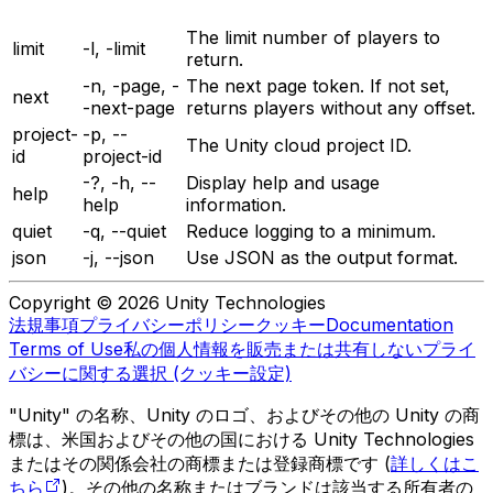
The limit number of players to
limit
-l, -limit
return.
-n, -page, -
The next page token. If not set,
next
-next-page
returns players without any offset.
project-
-p, --
The Unity cloud project ID.
id
project-id
-?, -h, --
Display help and usage
help
help
information.
quiet
-q, --quiet
Reduce logging to a minimum.
json
-j, --json
Use JSON as the output format.
Copyright © 2026 Unity Technologies
法規事項
プライバシーポリシー
クッキー
Documentation
Terms of Use
私の個人情報を販売または共有しない
プライ
バシーに関する選択 (クッキー設定)
"Unity" の名称、Unity のロゴ、およびその他の Unity の商
標は、米国およびその他の国における Unity Technologies
またはその関係会社の商標または登録商標です (
詳しくはこ
ちら
)。その他の名称またはブランドは該当する所有者の