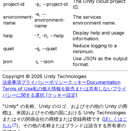
The Unity cloud project
project-id
-p, --project-id
ID.
-e, --
environment-
The services
environment-
name
environment name.
name
Display help and usage
help
-?, -h, --help
information.
Reduce logging to a
quiet
-q, --quiet
minimum.
Use JSON as the output
json
-j, --json
format.
Copyright © 2026 Unity Technologies
法規事項
プライバシーポリシー
クッキー
Documentation
Terms of Use
私の個人情報を販売または共有しない
プライ
バシーに関する選択 (クッキー設定)
"Unity" の名称、Unity のロゴ、およびその他の Unity の商
標は、米国およびその他の国における Unity Technologies
またはその関係会社の商標または登録商標です (
詳しくはこ
ちら
)。その他の名称またはブランドは該当する所有者の