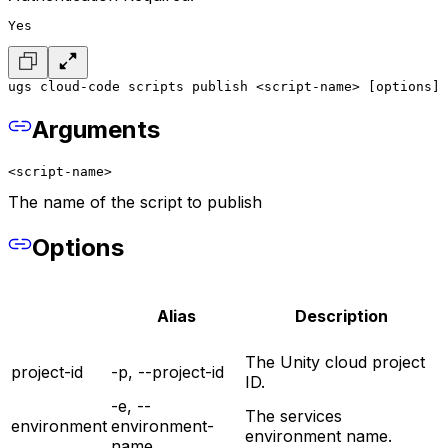
Yes
ugs cloud-code scripts publish <script-name> [options]
Arguments
<script-name>
The name of the script to publish
Options
Alias
Description
The Unity cloud project
project-id
-p, --project-id
ID.
-e, --
The services
environment
environment-
environment name.
name