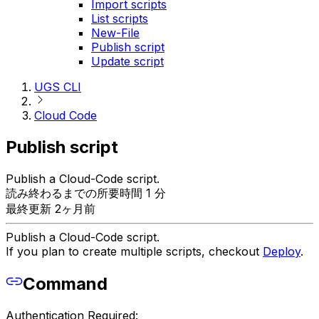
Import scripts
List scripts
New-File
Publish script
Update script
UGS CLI
Cloud Code
Publish script
Publish a Cloud-Code script.
読み終わるまでの所要時間 1 分
最終更新 2ヶ月前
Publish a Cloud-Code script.
If you plan to create multiple scripts, checkout
Deploy
.
Command
Authentication Required: