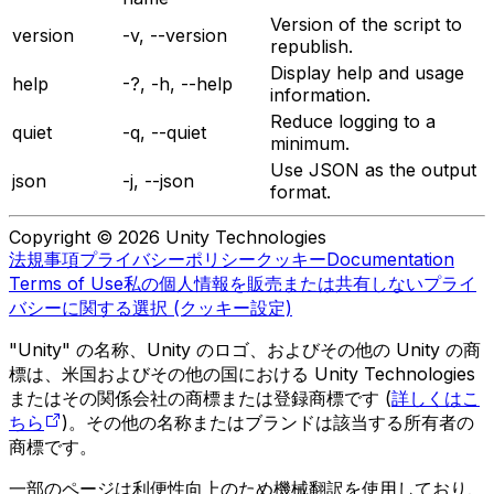
Version of the script to
version
-v, --version
republish.
Display help and usage
help
-?, -h, --help
information.
Reduce logging to a
quiet
-q, --quiet
minimum.
Use JSON as the output
json
-j, --json
format.
Copyright © 2026 Unity Technologies
法規事項
プライバシーポリシー
クッキー
Documentation
Terms of Use
私の個人情報を販売または共有しない
プライ
バシーに関する選択 (クッキー設定)
"Unity" の名称、Unity のロゴ、およびその他の Unity の商
標は、米国およびその他の国における Unity Technologies
またはその関係会社の商標または登録商標です (
詳しくはこ
ちら
)。その他の名称またはブランドは該当する所有者の
商標です。
一部のページは利便性向上のため機械翻訳を使用しており、