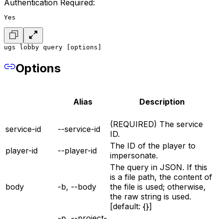
Authentication Required:
Yes
ugs lobby query [options]
Options
Alias
Description
(REQUIRED) The service
service-id
--service-id
ID.
The ID of the player to
player-id
--player-id
impersonate.
The query in JSON. If this
is a file path, the content of
body
-b, --body
the file is used; otherwise,
the raw string is used.
[default: {}]
-p, --project-