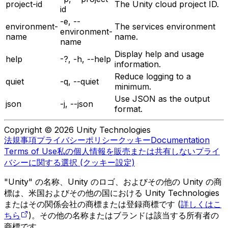
project-id
The Unity cloud project ID.
id
-e, --
environment-
The services environment
environment-
name
name.
name
Display help and usage
help
-?, -h, --help
information.
Reduce logging to a
quiet
-q, --quiet
minimum.
Use JSON as the output
json
-j, --json
format.
Copyright © 2026 Unity Technologies
法規事項
プライバシーポリシー
クッキー
Documentation
Terms of Use
私の個人情報を販売または共有しない
プライ
バシーに関する選択 (クッキー設定)
"Unity" の名称、Unity のロゴ、およびその他の Unity の商
標は、米国およびその他の国における Unity Technologies
またはその関係会社の商標または登録商標です (
詳しくはこ
ちら
)。その他の名称またはブランドは該当する所有者の
商標です。