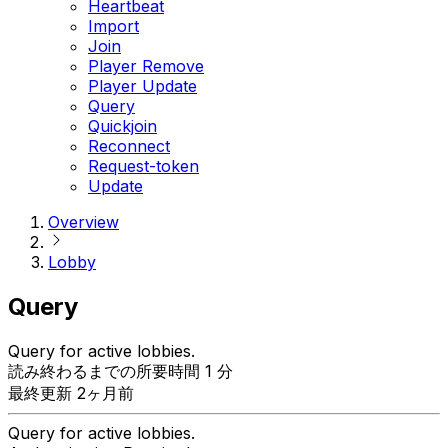
Heartbeat
Import
Join
Player Remove
Player Update
Query
Quickjoin
Reconnect
Request-token
Update
Overview
Lobby
Query
Query for active lobbies.
読み終わるまでの所要時間 1 分
最終更新 2ヶ月前
Query for active lobbies.