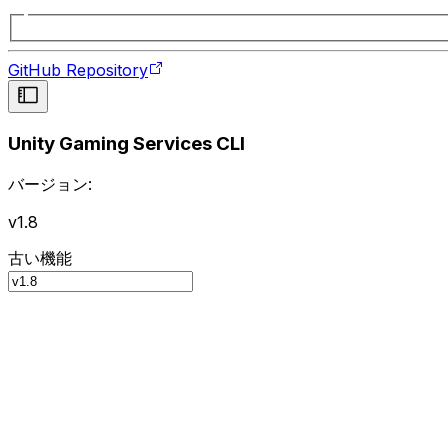
GitHub Repository
Unity Gaming Services CLI
バージョン:
v1.8
古い機能