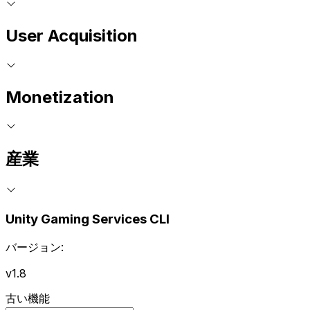
User Acquisition
Monetization
産業
Unity Gaming Services CLI
バージョン:
v1.8
古い機能