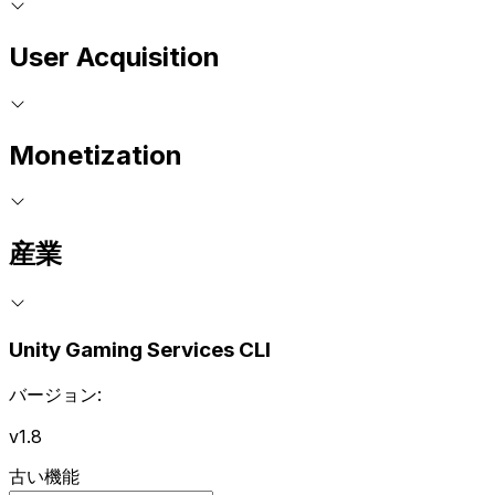
User Acquisition
Monetization
産業
Unity Gaming Services CLI
バージョン:
v1.8
古い機能