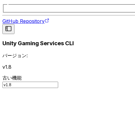
GitHub Repository
Unity Gaming Services CLI
バージョン:
v1.8
古い機能