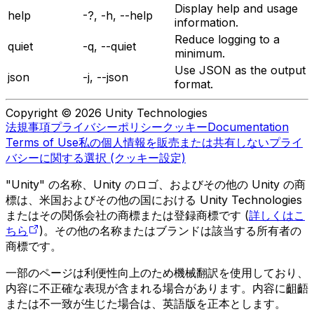
Display help and usage
help
-?, -h, --help
information.
Reduce logging to a
quiet
-q, --quiet
minimum.
Use JSON as the output
json
-j, --json
format.
Copyright © 2026 Unity Technologies
法規事項
プライバシーポリシー
クッキー
Documentation
Terms of Use
私の個人情報を販売または共有しない
プライ
バシーに関する選択 (クッキー設定)
"Unity" の名称、Unity のロゴ、およびその他の Unity の商
標は、米国およびその他の国における Unity Technologies
またはその関係会社の商標または登録商標です (
詳しくはこ
ちら
)。その他の名称またはブランドは該当する所有者の
商標です。
一部のページは利便性向上のため機械翻訳を使用しており、
内容に不正確な表現が含まれる場合があります。内容に齟齬
または不一致が生じた場合は、英語版を正本とします。