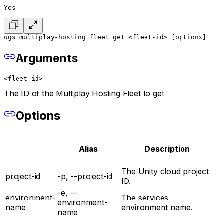
Yes
ugs multiplay-hosting fleet get <fleet-id> [options]
Arguments
<fleet-id>
The ID of the Multiplay Hosting Fleet to get
Options
Alias
Description
The Unity cloud project
project-id
-p, --project-id
ID.
-e, --
environment-
The services
environment-
name
environment name.
name