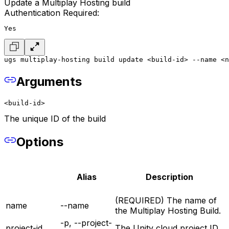
Update a Multiplay Hosting build
Authentication Required:
Yes
ugs multiplay-hosting build update <build-id> --name <n
Arguments
<build-id>
The unique ID of the build
Options
Alias
Description
(REQUIRED) The name of
name
--name
the Multiplay Hosting Build.
-p, --project-
project-id
The Unity cloud project ID.