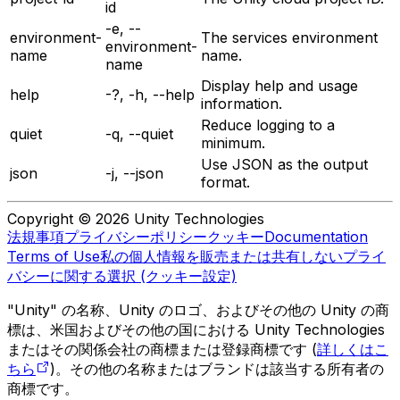
id
-e, --
environment-
The services environment
environment-
name
name.
name
Display help and usage
help
-?, -h, --help
information.
Reduce logging to a
quiet
-q, --quiet
minimum.
Use JSON as the output
json
-j, --json
format.
Copyright © 2026 Unity Technologies
法規事項
プライバシーポリシー
クッキー
Documentation
Terms of Use
私の個人情報を販売または共有しない
プライ
バシーに関する選択 (クッキー設定)
"Unity" の名称、Unity のロゴ、およびその他の Unity の商
標は、米国およびその他の国における Unity Technologies
またはその関係会社の商標または登録商標です (
詳しくはこ
ちら
)。その他の名称またはブランドは該当する所有者の
商標です。