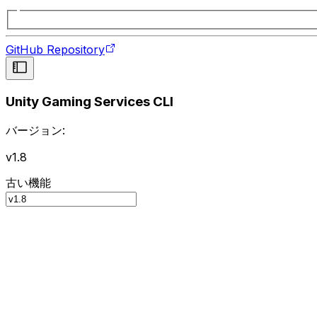
GitHub Repository
Unity Gaming Services CLI
バージョン:
v1.8
古い機能