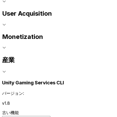
User Acquisition
Monetization
産業
Unity Gaming Services CLI
バージョン:
v1.8
古い機能