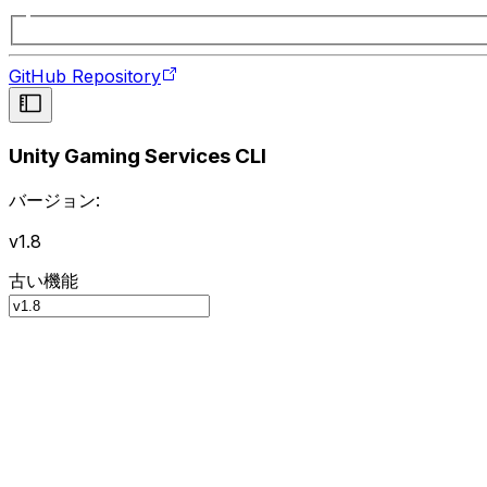
GitHub Repository
Unity Gaming Services CLI
バージョン:
v1.8
古い機能