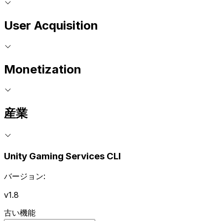
User Acquisition
Monetization
産業
Unity Gaming Services CLI
バージョン:
v1.8
古い機能