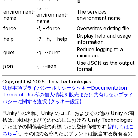
id
-e, --
environment-
The services
environment-
name
environment name
name
force
-f, --force
Overwrites existing file
Display help and usage
help
-?, -h, --help
information.
Reduce logging to a
quiet
-q, --quiet
minimum.
Use JSON as the output
json
-j, --json
format.
Copyright © 2026 Unity Technologies
法規事項
プライバシーポリシー
クッキー
Documentation
Terms of Use
私の個人情報を販売または共有しない
プライ
バシーに関する選択 (クッキー設定)
"Unity" の名称、Unity のロゴ、およびその他の Unity の商
標は、米国およびその他の国における Unity Technologies
またはその関係会社の商標または登録商標です (
詳しくはこ
ちら
)。その他の名称またはブランドは該当する所有者の