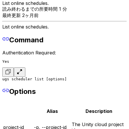
List online schedules.
読み終わるまでの所要時間 1 分
最終更新 2ヶ月前
List online schedules.
Command
Authentication Required:
Yes
ugs scheduler list [options]
Options
Alias
Description
The Unity cloud project
project-id
-p, --project-id