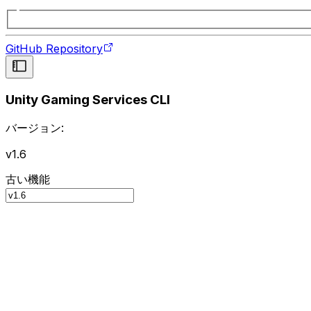
GitHub Repository
Unity Gaming Services CLI
バージョン:
v1.6
古い機能