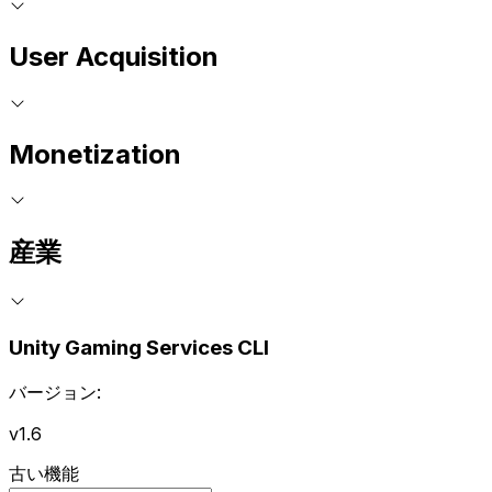
User Acquisition
Monetization
産業
Unity Gaming Services CLI
バージョン:
v1.6
古い機能