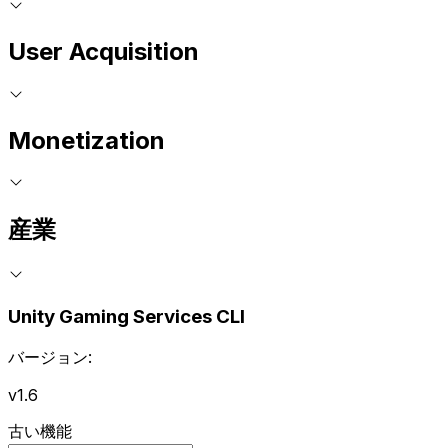
User Acquisition
Monetization
産業
Unity Gaming Services CLI
バージョン:
v1.6
古い機能