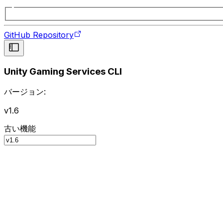
GitHub Repository
Unity Gaming Services CLI
バージョン:
v1.6
古い機能