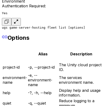
Environment
Authentication Required:
Yes
ugs game-server-hosting fleet list [options]
Options
Alias
Description
The Unity cloud project
project-id
-p, --project-id
ID.
-e, --
environment-
The services
environment-
name
environment name.
name
Display help and usage
help
-?, -h, --help
information.
Reduce logging to a
quiet
-q, --quiet
minimum.