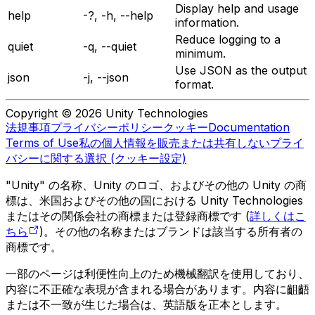
Display help and usage
help
-?, -h, --help
information.
Reduce logging to a
quiet
-q, --quiet
minimum.
Use JSON as the output
json
-j, --json
format.
Copyright © 2026 Unity Technologies
法規事項
プライバシーポリシー
クッキー
Documentation
Terms of Use
私の個人情報を販売または共有しない
プライ
バシーに関する選択 (クッキー設定)
"Unity" の名称、Unity のロゴ、およびその他の Unity の商
標は、米国およびその他の国における Unity Technologies
またはその関係会社の商標または登録商標です (
詳しくはこ
ちら
)。その他の名称またはブランドは該当する所有者の
商標です。
一部のページは利便性向上のため機械翻訳を使用しており、
内容に不正確な表現が含まれる場合があります。内容に齟齬
または不一致が生じた場合は、英語版を正本とします。