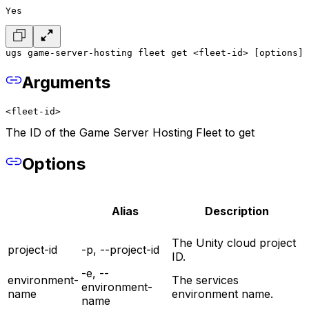
Yes
ugs game-server-hosting fleet get <fleet-id> [options]
Arguments
<fleet-id>
The ID of the Game Server Hosting Fleet to get
Options
Alias
Description
The Unity cloud project
project-id
-p, --project-id
ID.
-e, --
environment-
The services
environment-
name
environment name.
name