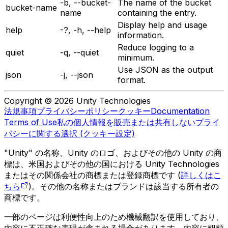
-b, --bucket-
The name of the bucket
bucket-name
name
containing the entry.
Display help and usage
help
-?, -h, --help
information.
Reduce logging to a
quiet
-q, --quiet
minimum.
Use JSON as the output
json
-j, --json
format.
Copyright © 2026 Unity Technologies
法規事項
プライバシーポリシー
クッキー
Documentation
Terms of Use
私の個人情報を販売または共有しない
プライ
バシーに関する選択 (クッキー設定)
"Unity" の名称、Unity のロゴ、およびその他の Unity の商
標は、米国およびその他の国における Unity Technologies
またはその関係会社の商標または登録商標です (
詳しくはこ
ちら
)。その他の名称またはブランドは該当する所有者の
商標です。
一部のページは利便性向上のため機械翻訳を使用しており、
内容に不正確な表現が含まれる場合があります。内容に齟齬