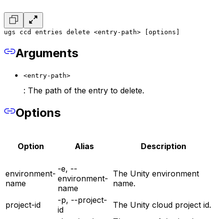
ugs ccd entries delete <entry-path> [options]
Arguments
<entry-path>
: The path of the entry to delete.
Options
Option
Alias
Description
-e, --
environment-
The Unity environment
environment-
name
name.
name
-p, --project-
project-id
The Unity cloud project id.
id