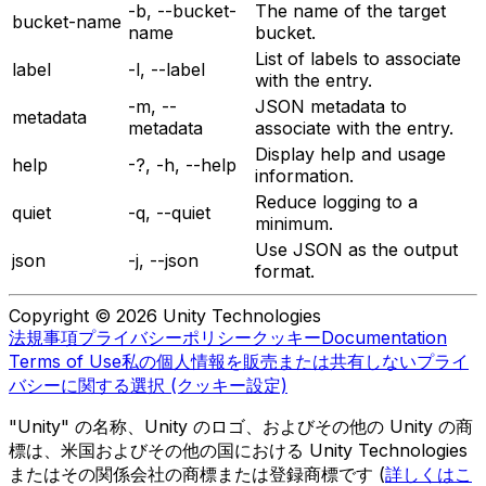
-b, --bucket-
The name of the target
bucket-name
name
bucket.
List of labels to associate
label
-l, --label
with the entry.
-m, --
JSON metadata to
metadata
metadata
associate with the entry.
Display help and usage
help
-?, -h, --help
information.
Reduce logging to a
quiet
-q, --quiet
minimum.
Use JSON as the output
json
-j, --json
format.
Copyright © 2026 Unity Technologies
法規事項
プライバシーポリシー
クッキー
Documentation
Terms of Use
私の個人情報を販売または共有しない
プライ
バシーに関する選択 (クッキー設定)
"Unity" の名称、Unity のロゴ、およびその他の Unity の商
標は、米国およびその他の国における Unity Technologies
またはその関係会社の商標または登録商標です (
詳しくはこ