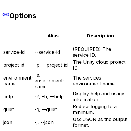
.
Options
Alias
Description
(REQUIRED) The
service-id
--service-id
service ID.
The Unity cloud project
project-id
-p, --project-id
ID.
-e, --
environment-
The services
environment-
name
environment name.
name
Display help and usage
help
-?, -h, --help
information.
Reduce logging to a
quiet
-q, --quiet
minimum.
Use JSON as the output
json
-j, --json
format.