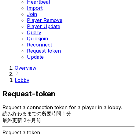
Heartbeat
Import
Join
Player Remove
Player Update
Query
Quickjoin
Reconnect
Request-token
Update
Overview
Lobby
Request-token
Request a connection token for a player in a lobby.
読み終わるまでの所要時間 1 分
最終更新 2ヶ月前
Request a token