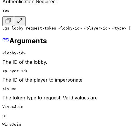
Authentication Required:
Yes
ugs lobby request-token <lobby-id> <player-id> <type> [
Arguments
<lobby-id>
The ID of the lobby.
<player-id>
The ID of the player to impersonate.
<type>
The token type to request. Valid values are
VivoxJoin
or
WireJoin