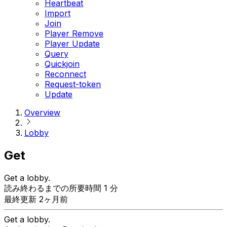
Heartbeat
Import
Join
Player Remove
Player Update
Query
Quickjoin
Reconnect
Request-token
Update
Overview
Lobby
Get
Get a lobby.
読み終わるまでの所要時間 1 分
最終更新 2ヶ月前
Get a lobby.