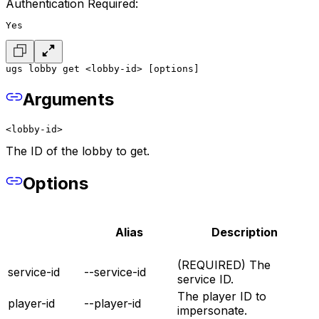
Authentication Required:
Yes
ugs lobby get <lobby-id> [options]
Arguments
<lobby-id>
The ID of the lobby to get.
Options
Alias
Description
(REQUIRED) The
service-id
--service-id
service ID.
The player ID to
player-id
--player-id
impersonate.