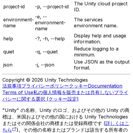
The Unity cloud project
project-id
-p, --project-id
ID.
-e, --
environment-
The services
environment-
name
environment name.
name
Display help and usage
help
-?, -h, --help
information.
Reduce logging to a
quiet
-q, --quiet
minimum.
Use JSON as the output
json
-j, --json
format.
Copyright © 2026 Unity Technologies
法規事項
プライバシーポリシー
クッキー
Documentation
Terms of Use
私の個人情報を販売または共有しない
プライ
バシーに関する選択 (クッキー設定)
"Unity" の名称、Unity のロゴ、およびその他の Unity の商
標は、米国およびその他の国における Unity Technologies
またはその関係会社の商標または登録商標です (
詳しくはこ
ちら
)。その他の名称またはブランドは該当する所有者の