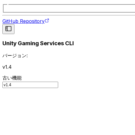
GitHub Repository
Unity Gaming Services CLI
バージョン:
v1.4
古い機能