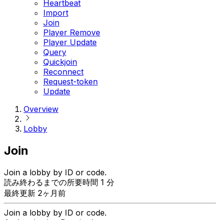
Heartbeat
Import
Join
Player Remove
Player Update
Query
Quickjoin
Reconnect
Request-token
Update
Overview
Lobby
Join
Join a lobby by ID or code.
読み終わるまでの所要時間 1 分
最終更新 2ヶ月前
Join a lobby by ID or code.