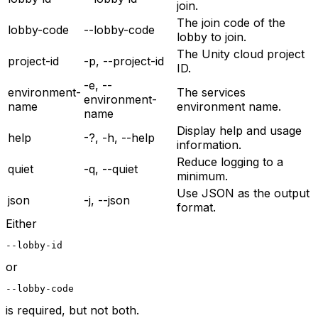
join.
The join code of the
lobby-code
--lobby-code
lobby to join.
The Unity cloud project
project-id
-p, --project-id
ID.
-e, --
environment-
The services
environment-
name
environment name.
name
Display help and usage
help
-?, -h, --help
information.
Reduce logging to a
quiet
-q, --quiet
minimum.
Use JSON as the output
json
-j, --json
format.
Either
--lobby-id
or
--lobby-code
is required, but not both.