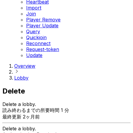
Heartbeat
Import
Join
Player Remove
Player Update
Query
Quickjoin
Reconnect
Request-token
Update
Overview
Lobby
Delete
Delete a lobby.
読み終わるまでの所要時間 1 分
最終更新 2ヶ月前
Delete a lobby.