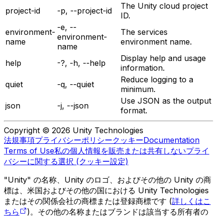
The Unity cloud project
project-id
-p, --project-id
ID.
-e, --
environment-
The services
environment-
name
environment name.
name
Display help and usage
help
-?, -h, --help
information.
Reduce logging to a
quiet
-q, --quiet
minimum.
Use JSON as the output
json
-j, --json
format.
Copyright © 2026 Unity Technologies
法規事項
プライバシーポリシー
クッキー
Documentation
Terms of Use
私の個人情報を販売または共有しない
プライ
バシーに関する選択 (クッキー設定)
"Unity" の名称、Unity のロゴ、およびその他の Unity の商
標は、米国およびその他の国における Unity Technologies
またはその関係会社の商標または登録商標です (
詳しくはこ
ちら
)。その他の名称またはブランドは該当する所有者の