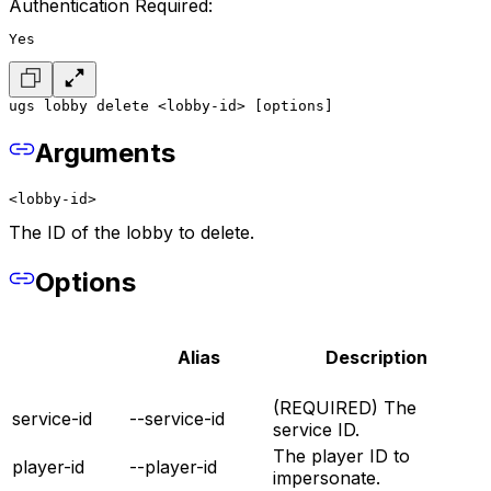
Authentication Required:
Yes
ugs lobby delete <lobby-id> [options]
Arguments
<lobby-id>
The ID of the lobby to delete.
Options
Alias
Description
(REQUIRED) The
service-id
--service-id
service ID.
The player ID to
player-id
--player-id
impersonate.