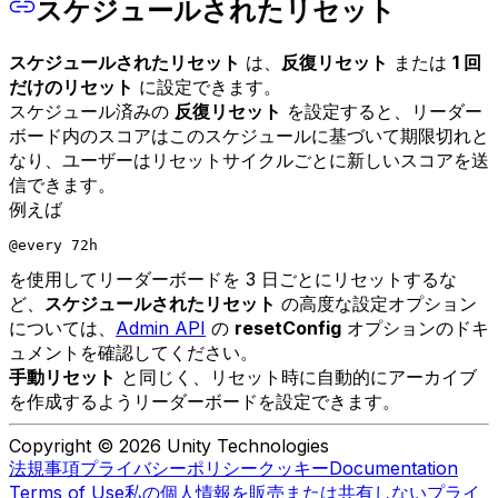
スケジュールされたリセット
スケジュールされたリセット
は、
反復リセット
または
1 回
だけのリセット
に設定できます。
スケジュール済みの
反復リセット
を設定すると、リーダー
ボード内のスコアはこのスケジュールに基づいて期限切れと
なり、ユーザーはリセットサイクルごとに新しいスコアを送
信できます。
例えば
@every 72h
を使用してリーダーボードを 3 日ごとにリセットするな
ど、
スケジュールされたリセット
の高度な設定オプション
については、
Admin API
の
resetConfig
オプションのドキ
ュメントを確認してください。
手動リセット
と同じく、リセット時に自動的にアーカイブ
を作成するようリーダーボードを設定できます。
Copyright © 2026 Unity Technologies
法規事項
プライバシーポリシー
クッキー
Documentation
Terms of Use
私の個人情報を販売または共有しない
プライ