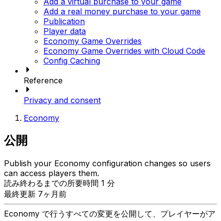
Add a virtual purchase to your game
Add a real money purchase to your game
Publication
Player data
Economy Game Overrides
Economy Game Overrides with Cloud Code
Config Caching
Reference
Privacy and consent
Economy
公開
Publish your Economy configuration changes so users
can access players them.
読み終わるまでの所要時間 1 分
最終更新 7ヶ月前
Economy で行うすべての変更を公開して、プレイヤーがア