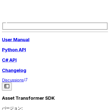
User Manual
Python API
C# API
Changelog
Discussions
Asset Transformer SDK
バージョン: