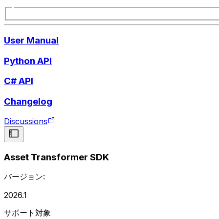
User Manual
Python API
C# API
Changelog
Discussions
Asset Transformer SDK
バージョン:
2026.1
サポート対象