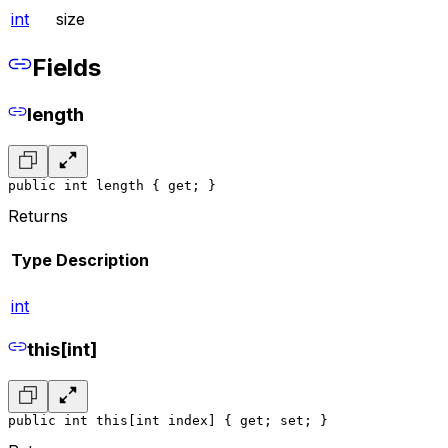
int
size
Fields
length
public int length { get; }
Returns
Type
Description
int
this[int]
public int this[int index] { get; set; }