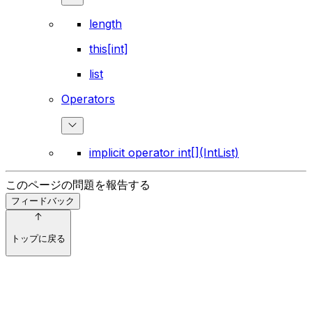
length
this[int]
list
Operators
implicit operator int[](IntList)
このページの問題を報告する
フィードバック
トップに戻る