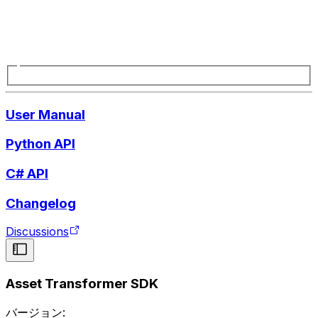
User Manual
Python API
C# API
Changelog
Discussions
Asset Transformer SDK
バージョン: