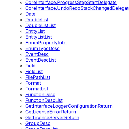
CoreInterface.ProgressStepStartDelegate
CoreInterface.UndoRedoStackChangedDelegat
Date
DoubleList
DoubleListList
EntityList
EntityListList
EnumPropertyInfo
EnumTypeDesc
EventDesc
EventDescList
Field
FieldList
FilePathList
Format
FormatList
FunctionDesc
FunctionDescList
GetInterfaceLoggerConfigurationReturn
GetLicenseErrorReturn
GetLicenseServerReturn
GroupDesc