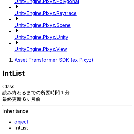
UnityEngine.Pixyz.Polygonal
UnityEngine.Pixyz.Raytrace
UnityEngine.Pixyz.Scene
UnityEngine.Pixyz.Unity
UnityEngine.Pixyz.View
Asset Transformer SDK (ex Pixyz)
IntList
Class
読み終わるまでの所要時間 1 分
最終更新 8ヶ月前
Inheritance
object
IntList