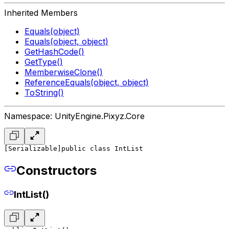
Inherited Members
Equals(object)
Equals(object, object)
GetHashCode()
GetType()
MemberwiseClone()
ReferenceEquals(object, object)
ToString()
Namespace: UnityEngine.Pixyz.Core
[Serializable]
public class IntList
Constructors
IntList()