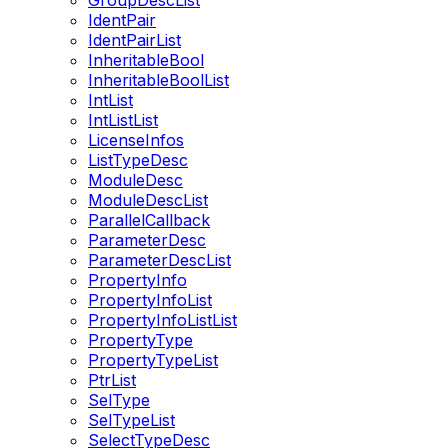
GroupDescList
IdentPair
IdentPairList
InheritableBool
InheritableBoolList
IntList
IntListList
LicenseInfos
ListTypeDesc
ModuleDesc
ModuleDescList
ParallelCallback
ParameterDesc
ParameterDescList
PropertyInfo
PropertyInfoList
PropertyInfoListList
PropertyType
PropertyTypeList
PtrList
SelType
SelTypeList
SelectTypeDesc