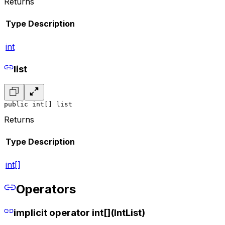
Returns
Type
Description
int
list
public int[] list
Returns
Type
Description
int[]
Operators
implicit operator int[](IntList)