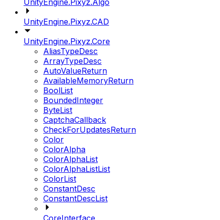
UnityEngine.Pixyz.Algo
UnityEngine.Pixyz.CAD
UnityEngine.Pixyz.Core
AliasTypeDesc
ArrayTypeDesc
AutoValueReturn
AvailableMemoryReturn
BoolList
BoundedInteger
ByteList
CaptchaCallback
CheckForUpdatesReturn
Color
ColorAlpha
ColorAlphaList
ColorAlphaListList
ColorList
ConstantDesc
ConstantDescList
CoreInterface