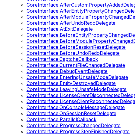
CoreInterface.AfterCustomPropertyAddedDele
CoreInterface.AfterEntityPropertyChangedDele
CoreInterface.AfterModulePropertyChangedDe
CoreInterface.AfterUndoRedoDelegate
CoreInterface.AtExitDelegate
CoreInterface.BeforeEntityPropertyChangedDe
CoreInterface.BeforeModulePropertyChangedD
CoreInterface.BeforeSessionResetDelegate
CoreInterface.BeforeUndoRedoDelegate
CoreInterface.CaptchaCallback
CoreInterface.CurrentFileChangedDelegate
CoreInterface.DebugEventDelegate
CoreInterface.EnteringUnsafeModeDelegate
CoreInterface.EntityDestroyedDelegate
CoreInterface.LeavingUnsafeModeDelegate
CoreInterface.LicenseClientDisconnectedDeleg
CoreInterface.LicenseClientReconnectedDelega
CoreInterface.OnConsoleMessageDelegate
CoreInterface.OnSessionResetDelegate
CoreInterface.ParallelCallback
CoreInterface.ProgressChangedDelegate
CoreInterface.ProgressStepFinishedDelegate