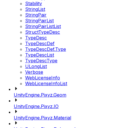
Stability
StringList
StringPair
StringPairList
StringPairListList
StructTypeDesc
TypeDesc
TypeDescDef
TypeDescDef.Type
TypeDescList
TypeDescType
ULongList
Verbose
WebLicenseInfo
WebLicenseInfoList
UnityEngine.Pixyz.Geom
UnityEngine.Pixyz.IO
UnityEngine.Pixyz.Material