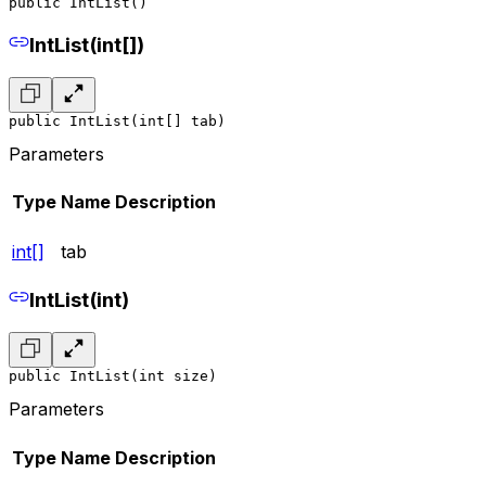
public IntList()
IntList(int[])
public IntList(int[] tab)
Parameters
Type
Name
Description
int[]
tab
IntList(int)
public IntList(int size)
Parameters
Type
Name
Description