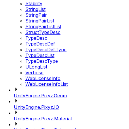
Stability
StringList
StringPair
StringPairList
StringPairListList
StructTypeDesc
TypeDesc
TypeDescDef
TypeDescDef.Type
TypeDescList
TypeDescType
ULongList
Verbose
WebLicenseInfo
WebLicenseInfoList
UnityEngine.Pixyz.Geom
UnityEngine.Pixyz.IO
UnityEngine.Pixyz.Material