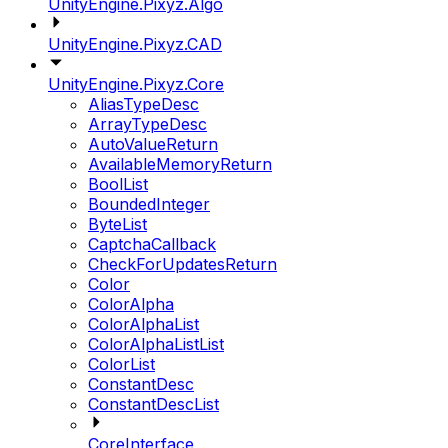
UnityEngine.Pixyz.Algo
UnityEngine.Pixyz.CAD
UnityEngine.Pixyz.Core
AliasTypeDesc
ArrayTypeDesc
AutoValueReturn
AvailableMemoryReturn
BoolList
BoundedInteger
ByteList
CaptchaCallback
CheckForUpdatesReturn
Color
ColorAlpha
ColorAlphaList
ColorAlphaListList
ColorList
ConstantDesc
ConstantDescList
CoreInterface