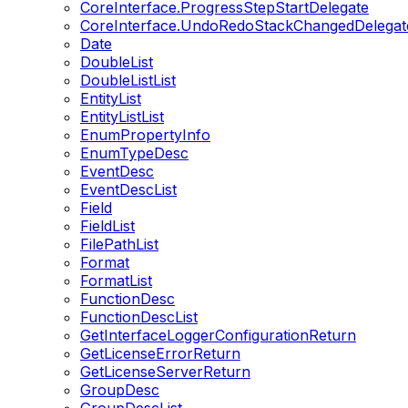
CoreInterface.ProgressStepStartDelegate
CoreInterface.UndoRedoStackChangedDelegat
Date
DoubleList
DoubleListList
EntityList
EntityListList
EnumPropertyInfo
EnumTypeDesc
EventDesc
EventDescList
Field
FieldList
FilePathList
Format
FormatList
FunctionDesc
FunctionDescList
GetInterfaceLoggerConfigurationReturn
GetLicenseErrorReturn
GetLicenseServerReturn
GroupDesc