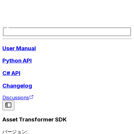
User Manual
Python API
C# API
Changelog
Discussions
Asset Transformer SDK
バージョン: