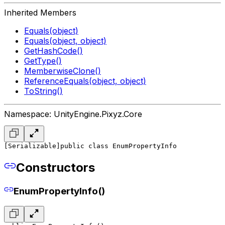
Inherited Members
Equals(object)
Equals(object, object)
GetHashCode()
GetType()
MemberwiseClone()
ReferenceEquals(object, object)
ToString()
Namespace: UnityEngine.Pixyz.Core
[Serializable]
public class EnumPropertyInfo
Constructors
EnumPropertyInfo()