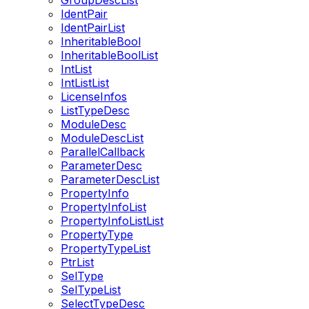
GroupDescList
IdentPair
IdentPairList
InheritableBool
InheritableBoolList
IntList
IntListList
LicenseInfos
ListTypeDesc
ModuleDesc
ModuleDescList
ParallelCallback
ParameterDesc
ParameterDescList
PropertyInfo
PropertyInfoList
PropertyInfoListList
PropertyType
PropertyTypeList
PtrList
SelType
SelTypeList
SelectTypeDesc