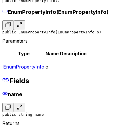
public EnumPropertyInfo()
EnumPropertyInfo(EnumPropertyInfo)
public EnumPropertyInfo(EnumPropertyInfo o)
Parameters
Type
Name
Description
EnumPropertyInfo
o
Fields
name
public string name
Returns