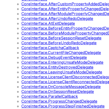
CoreInterface.AfterCustomPropertyAddedDele
CoreInterface.AfterEntityPropertyChangedDele
CoreInterface.AfterModulePropertyChangedDe
CoreInterface.AfterUndoRedoDelegate
CoreInterface.AtExitDelegate
CoreInterface.BeforeEntityPropertyChangedDe
CoreInterface.BeforeModulePropertyChangedD
CoreInterface.BeforeSessionResetDelegate
CoreInterface.BeforeUndoRedoDelegate
CoreInterface.CaptchaCallback
CoreInterface.CurrentFileChangedDelegate
CoreInterface.DebugEventDelegate
CoreInterface.EnteringUnsafeModeDelegate
CoreInterface.EntityDestroyedDelegate
CoreInterface.LeavingUnsafeModeDelegate
CoreInterface.LicenseClientDisconnectedDeleg
CoreInterface.LicenseClientReconnectedDelega
CoreInterface.OnConsoleMessageDelegate
CoreInterface.OnSessionResetDelegate
CoreInterface.ParallelCallback
CoreInterface.ProgressChangedDelegate
CoreInterface.ProgressStepFinishedDelegate