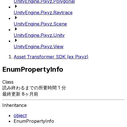
UnityEngine.Pixyz.Polygonal
UnityEngine.Pixyz.Raytrace
UnityEngine.Pixyz.Scene
UnityEngine.Pixyz.Unity
UnityEngine.Pixyz.View
Asset Transformer SDK (ex Pixyz)
EnumPropertyInfo
Class
読み終わるまでの所要時間 1 分
最終更新 8ヶ月前
Inheritance
object
EnumPropertyInfo