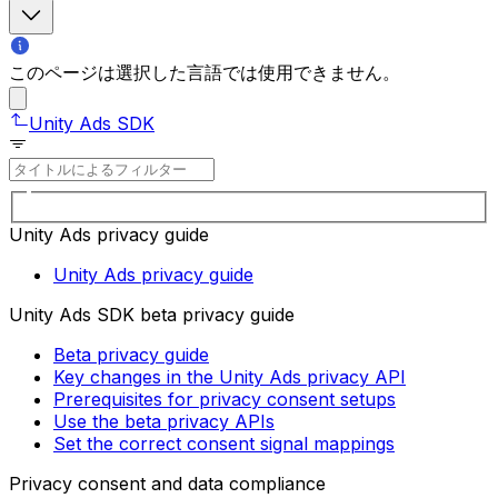
このページは選択した言語では使用できません。
Unity Ads SDK
Unity Ads privacy guide
Unity Ads privacy guide
Unity Ads SDK beta privacy guide
Beta privacy guide
Key changes in the Unity Ads privacy API
Prerequisites for privacy consent setups
Use the beta privacy APIs
Set the correct consent signal mappings
Privacy consent and data compliance