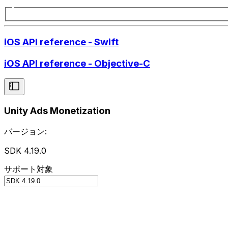
iOS API reference - Swift
iOS API reference - Objective-C
Unity Ads Monetization
バージョン:
SDK 4.19.0
サポート対象