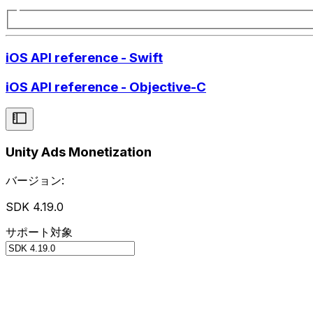
iOS API reference - Swift
iOS API reference - Objective-C
Unity Ads Monetization
バージョン:
SDK 4.19.0
サポート対象