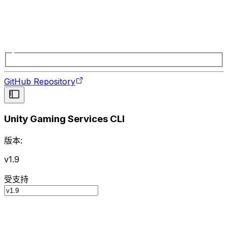
GitHub Repository
Unity Gaming Services CLI
版本:
v1.9
受支持