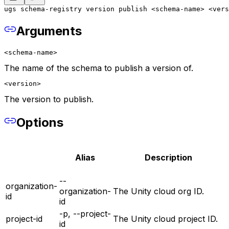
ugs schema-registry version publish <schema-name> <vers
Arguments
<schema-name>
The name of the schema to publish a version of.
<version>
The version to publish.
Options
Alias
Description
--
organization-
organization-
The Unity cloud org ID.
id
id
-p, --project-
project-id
The Unity cloud project ID.
id